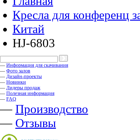
Главная
Кресла для конференц з
Китай
HJ-6803
—
Информация для скачивания
—
Фото залов
—
Дизайн-проекты
—
Новинки
—
Лидеры продаж
—
Полезная информация
—
FAQ
—
Производство
—
Отзывы