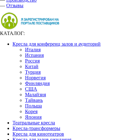
—
Отзывы
КАТАЛОГ:
Кресла для конференц залов и аудиторий
Италия
Испания
Россия
Китай
Турция
Норвегия
Финляндия
США
Малайзия
Тайвань
Польша
Корея
Япония
Театральные кресла
Кресла-трансформеры
Кресла для кинотеатров
Кресла для залов ожидания