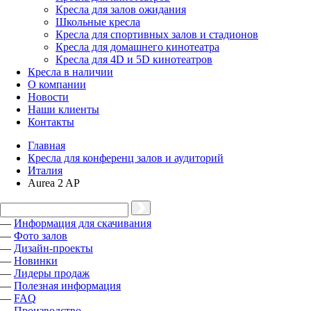
Кресла для залов ожидания
Школьные кресла
Кресла для спортивных залов и стадионов
Кресла для домашнего кинотеатра
Кресла для 4D и 5D кинотеатров
Кресла в наличии
О компании
Новости
Наши клиенты
Контакты
Главная
Кресла для конференц залов и аудиторий
Италия
Aurea 2 AP
—
Информация для скачивания
—
Фото залов
—
Дизайн-проекты
—
Новинки
—
Лидеры продаж
—
Полезная информация
—
FAQ
—
Производство