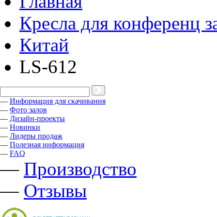
Главная
Кресла для конференц з
Китай
LS-612
—
Информация для скачивания
—
Фото залов
—
Дизайн-проекты
—
Новинки
—
Лидеры продаж
—
Полезная информация
—
FAQ
—
Производство
—
Отзывы