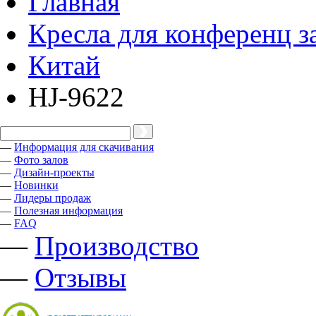
Главная
Кресла для конференц з
Китай
HJ-9622
—
Информация для скачивания
—
Фото залов
—
Дизайн-проекты
—
Новинки
—
Лидеры продаж
—
Полезная информация
—
FAQ
—
Производство
—
Отзывы