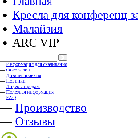
Главная
Кресла для конференц з
Малайзия
ARC VIP
—
Информация для скачивания
—
Фото залов
—
Дизайн-проекты
—
Новинки
—
Лидеры продаж
—
Полезная информация
—
FAQ
—
Производство
—
Отзывы