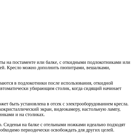
нты на постаменте или балке, с откидными подлокотниками или
лей. Кресло можно дополнить пюпитрами, вешалками,
раются в подлокотники после использования, откидной
автоматически убирающим столик, когда сидящий начинает
ет быть установлена в отсек с электрооборудованием кресла.
кокристаллический экран, видеокамеру, настольную лампу,
инками и на столиках.
о. Сиденья на балке с отельными ножками идеально подходят
еобходимо периодически освобождать для других целей.