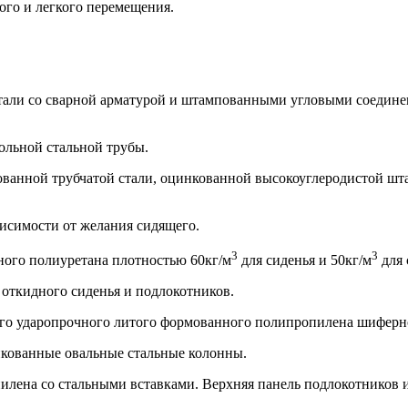
го и легкого перемещения.
стали со сварной арматурой и штампованными угловыми соедин
ольной стальной трубы.
кованной трубчатой стали, оцинкованной высокоуглеродистой ш
ависимости от желания сидящего.
3
3
ного полиуретана плотностью 60кг/м
для сиденья и 50кг/м
для 
откидного сиденья и подлокотников.
ого ударопрочного литого формованного полипропилена шиферно
нкованные овальные стальные колонны.
лена со стальными вставками. Верхняя панель подлокотников и