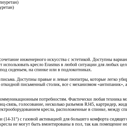
уретан)
 сочетание инженерного искусства с эстетикой. Доступны вариа
т использовать кресло Erasmus в любой ситуации для любых це
од сиденьем, на спинке или в подлокотниках.
 письма. Доступны правые и левые пюпитры, которые легко уби
 откидной письменный столик, все с механизмом «антипаник», 
коммуникационным потребностям. Фактически любая техника мож
-связь, голосование, несколько разъемов RJ45, картридер, жид
лектрооборудованием кресла, расположенные в спинке, между сп
(14-31°) с газовой активацией для большего комфорта сидящег
ресла не могут быть вмонтированы в пол, так как помещение н