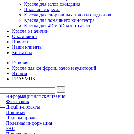
Кресла для залов ожидания
Школьные кресла
Кресла для спортивных залов и стадионов
Кресла для домашнего кинотеатра
Кресла для 4D и 5D кинотеатров
Кресла в наличии
О компании
Новости
Наши клиенты
Контакты
Главная
Кресла для конференц залов и аудиторий
Италия
ERASMUS
—
Информация для скачивания
—
Фото залов
—
Дизайн-проекты
—
Новинки
—
Лидеры продаж
—
Полезная информация
—
FAQ
—
Производство