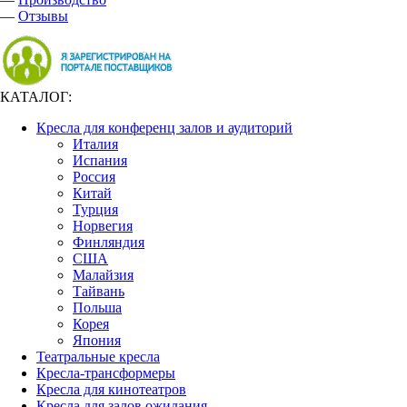
—
Отзывы
КАТАЛОГ:
Кресла для конференц залов и аудиторий
Италия
Испания
Россия
Китай
Турция
Норвегия
Финляндия
США
Малайзия
Тайвань
Польша
Корея
Япония
Театральные кресла
Кресла-трансформеры
Кресла для кинотеатров
Кресла для залов ожидания