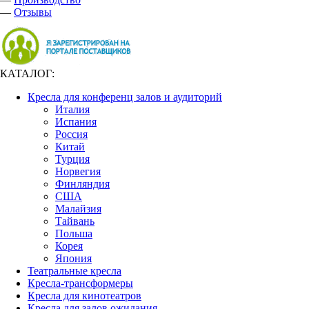
—
Отзывы
КАТАЛОГ:
Кресла для конференц залов и аудиторий
Италия
Испания
Россия
Китай
Турция
Норвегия
Финляндия
США
Малайзия
Тайвань
Польша
Корея
Япония
Театральные кресла
Кресла-трансформеры
Кресла для кинотеатров
Кресла для залов ожидания