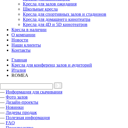
Кресла для залов ожидания
Школьные кресла
Кресла для спортивных залов и стадионов
Кресла для домашнего кинотеатра
Кресла для 4D и 5D кинотеатров
Кресла в наличии
О компании
Новости
Наши клиенты
Контакты
Главная
Кресла для конференц залов и аудиторий
Италия
ROMEA
—
Информация для скачивания
—
Фото залов
—
Дизайн-проекты
—
Новинки
—
Лидеры продаж
—
Полезная информация
—
FAQ
—
Производство