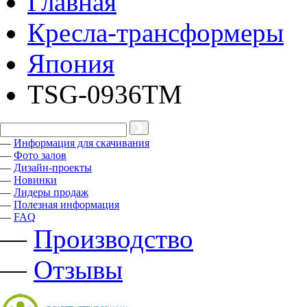
Главная
Кресла-трансформеры
Япония
TSG-0936TM
—
Информация для скачивания
—
Фото залов
—
Дизайн-проекты
—
Новинки
—
Лидеры продаж
—
Полезная информация
—
FAQ
—
Производство
—
Отзывы