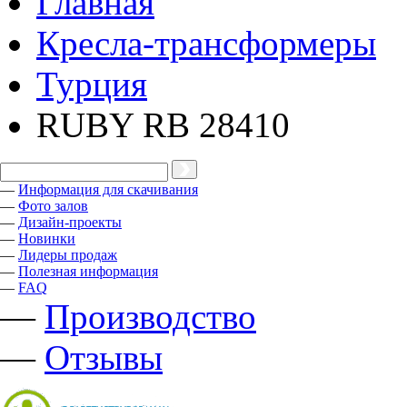
Главная
Кресла-трансформеры
Турция
RUBY RB 28410
—
Информация для скачивания
—
Фото залов
—
Дизайн-проекты
—
Новинки
—
Лидеры продаж
—
Полезная информация
—
FAQ
—
Производство
—
Отзывы