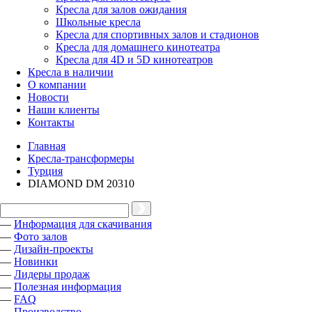
Кресла для залов ожидания
Школьные кресла
Кресла для спортивных залов и стадионов
Кресла для домашнего кинотеатра
Кресла для 4D и 5D кинотеатров
Кресла в наличии
О компании
Новости
Наши клиенты
Контакты
Главная
Кресла-трансформеры
Турция
DIAMOND DM 20310
—
Информация для скачивания
—
Фото залов
—
Дизайн-проекты
—
Новинки
—
Лидеры продаж
—
Полезная информация
—
FAQ
—
Производство