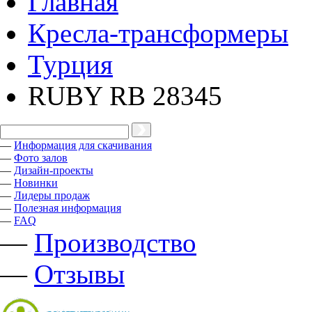
Главная
Кресла-трансформеры
Турция
RUBY RB 28345
—
Информация для скачивания
—
Фото залов
—
Дизайн-проекты
—
Новинки
—
Лидеры продаж
—
Полезная информация
—
FAQ
—
Производство
—
Отзывы