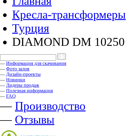
Главная
Кресла-трансформеры
Турция
DIAMOND DM 10250
—
Информация для скачивания
—
Фото залов
—
Дизайн-проекты
—
Новинки
—
Лидеры продаж
—
Полезная информация
—
FAQ
—
Производство
—
Отзывы