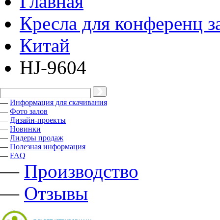
Главная
Кресла для конференц з
Китай
HJ-9604
—
Информация для скачивания
—
Фото залов
—
Дизайн-проекты
—
Новинки
—
Лидеры продаж
—
Полезная информация
—
FAQ
—
Производство
—
Отзывы