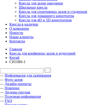
Кресла для залов ожидания
Школьные кресла
Кресла для спортивных залов и стадионов
Кресла для домашнего кинотеатра
Кресла для 4D и 5D кинотеатров
Кресла в наличии
О компании
Новости
Наши клиенты
Контакты
Главная
Кресла для конференц залов и аудиторий
Китай
CH338S-1
—
Информация для скачивания
—
Фото залов
—
Дизайн-проекты
—
Новинки
—
Лидеры продаж
—
Полезная информация
—
FAQ
—
Производство