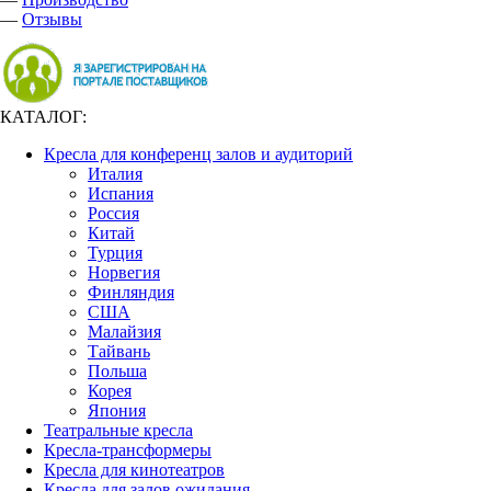
—
Отзывы
КАТАЛОГ:
Кресла для конференц залов и аудиторий
Италия
Испания
Россия
Китай
Турция
Норвегия
Финляндия
США
Малайзия
Тайвань
Польша
Корея
Япония
Театральные кресла
Кресла-трансформеры
Кресла для кинотеатров
Кресла для залов ожидания