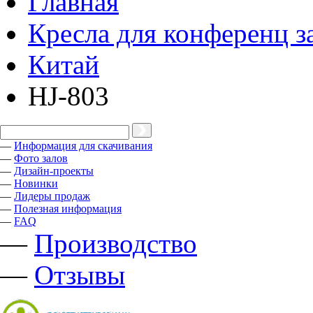
Главная
Кресла для конференц з
Китай
HJ-803
—
Информация для скачивания
—
Фото залов
—
Дизайн-проекты
—
Новинки
—
Лидеры продаж
—
Полезная информация
—
FAQ
—
Производство
—
Отзывы