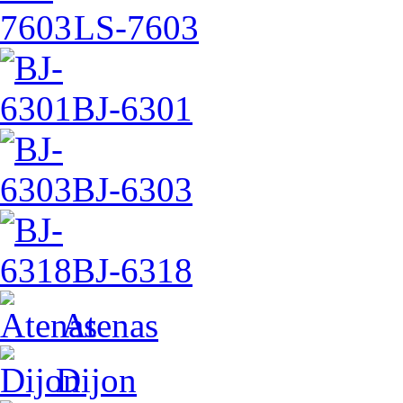
LS-7603
BJ-6301
BJ-6303
BJ-6318
Atenas
Dijon