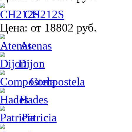
CH212S
Цена:
от 18802 руб.
Atenas
Dijon
Compostela
Hades
Patricia