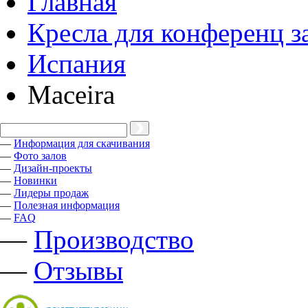
Главная
Кресла для конференц з
Испания
Maceira
—
Информация для скачивания
—
Фото залов
—
Дизайн-проекты
—
Новинки
—
Лидеры продаж
—
Полезная информация
—
FAQ
—
Производство
—
Отзывы