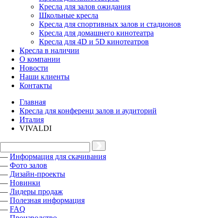
Кресла для залов ожидания
Школьные кресла
Кресла для спортивных залов и стадионов
Кресла для домашнего кинотеатра
Кресла для 4D и 5D кинотеатров
Кресла в наличии
О компании
Новости
Наши клиенты
Контакты
Главная
Кресла для конференц залов и аудиторий
Италия
VIVALDI
—
Информация для скачивания
—
Фото залов
—
Дизайн-проекты
—
Новинки
—
Лидеры продаж
—
Полезная информация
—
FAQ
—
Производство