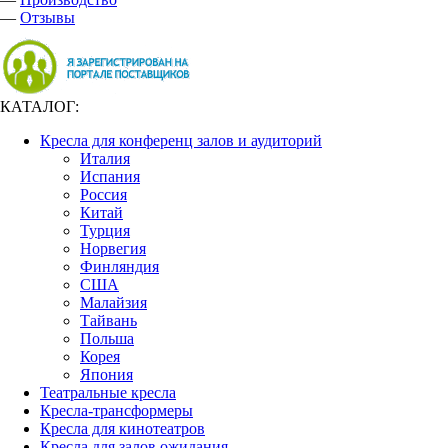
—
Отзывы
КАТАЛОГ:
Кресла для конференц залов и аудиторий
Италия
Испания
Россия
Китай
Турция
Норвегия
Финляндия
США
Малайзия
Тайвань
Польша
Корея
Япония
Театральные кресла
Кресла-трансформеры
Кресла для кинотеатров
Кресла для залов ожидания