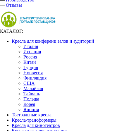
—
Отзывы
КАТАЛОГ:
Кресла для конференц залов и аудиторий
Италия
Испания
Россия
Китай
Турция
Норвегия
Финляндия
США
Малайзия
Тайвань
Польша
Корея
Япония
Театральные кресла
Кресла-трансформеры
Кресла для кинотеатров
Кресла для залов ожидания