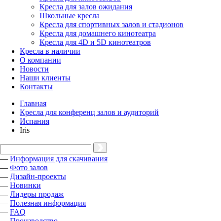
Кресла для залов ожидания
Школьные кресла
Кресла для спортивных залов и стадионов
Кресла для домашнего кинотеатра
Кресла для 4D и 5D кинотеатров
Кресла в наличии
О компании
Новости
Наши клиенты
Контакты
Главная
Кресла для конференц залов и аудиторий
Испания
Iris
—
Информация для скачивания
—
Фото залов
—
Дизайн-проекты
—
Новинки
—
Лидеры продаж
—
Полезная информация
—
FAQ
—
Производство