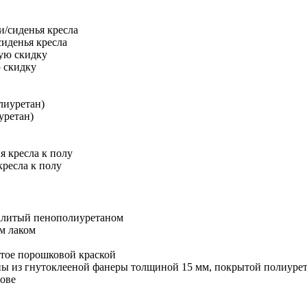
иденья кресла
 скидку
уретан)
ресла к полу
залитый пенополиуретаном
м лаком
ытое порошковой краской
ны из гнутоклееной фанеры толщиной 15 мм, покрытой полиуре
ове