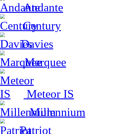
Andante
Century
Davies
Marquee
Meteor IS
Millennium
Patriot