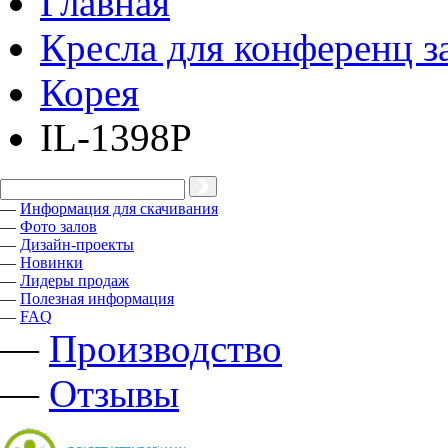
Главная
Кресла для конференц з
Корея
IL-1398P
—
Информация для скачивания
—
Фото залов
—
Дизайн-проекты
—
Новинки
—
Лидеры продаж
—
Полезная информация
—
FAQ
—
Производство
—
Отзывы