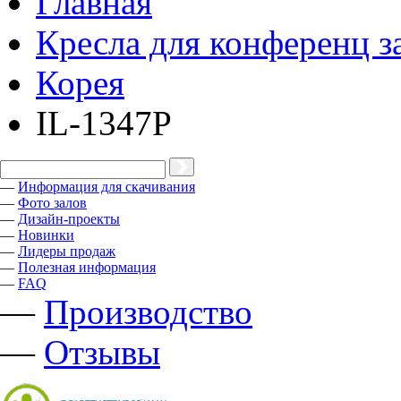
Главная
Кресла для конференц з
Корея
IL-1347P
—
Информация для скачивания
—
Фото залов
—
Дизайн-проекты
—
Новинки
—
Лидеры продаж
—
Полезная информация
—
FAQ
—
Производство
—
Отзывы