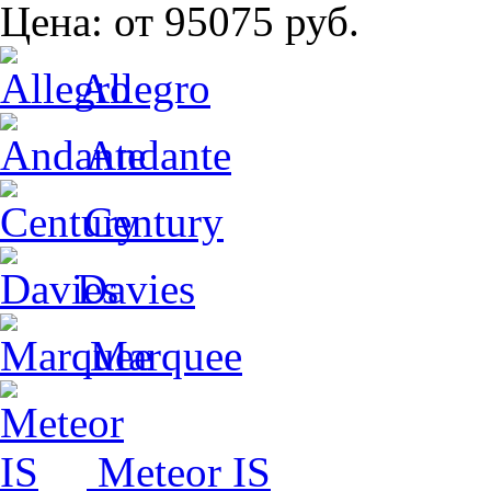
Цена:
от 95075 руб.
Allegro
Andante
Century
Davies
Marquee
Meteor IS