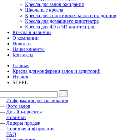
Кресла для залов ожидания
Школьные кресла
Кресла для спортивных залов и стадионов
Кресла для домашнего кинотеатра
Кресла для 4D и 5D кинотеатров
Кресла в наличии
О компании
Новости
Наши клиенты
Контакты
Главная
Кресла для конференц залов и аудиторий
Италия
STEEL
—
Информация для скачивания
—
Фото залов
—
Дизайн-проекты
—
Новинки
—
Лидеры продаж
—
Полезная информация
—
FAQ
—
Производство