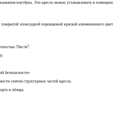
ользования ноутбука. Эти кресло можно устанавливать в помещен
 покрытой эпоксидной порошковой краской алюминиевого цвета R
3
отностью 70кг/м
.
й)
ой безопасности»
мости снятия структурных частей кресла.
орта и обзора.