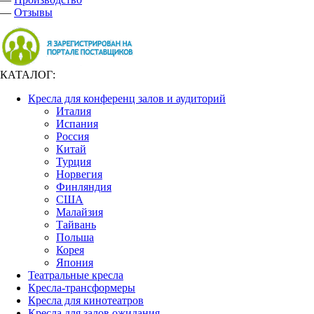
—
Отзывы
КАТАЛОГ:
Кресла для конференц залов и аудиторий
Италия
Испания
Россия
Китай
Турция
Норвегия
Финляндия
США
Малайзия
Тайвань
Польша
Корея
Япония
Театральные кресла
Кресла-трансформеры
Кресла для кинотеатров
Кресла для залов ожидания