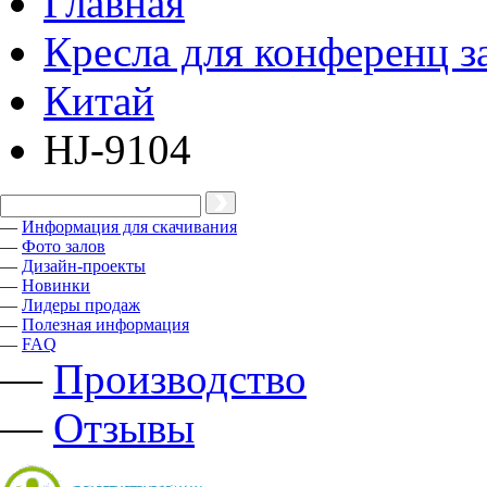
Главная
Кресла для конференц з
Китай
HJ-9104
—
Информация для скачивания
—
Фото залов
—
Дизайн-проекты
—
Новинки
—
Лидеры продаж
—
Полезная информация
—
FAQ
—
Производство
—
Отзывы