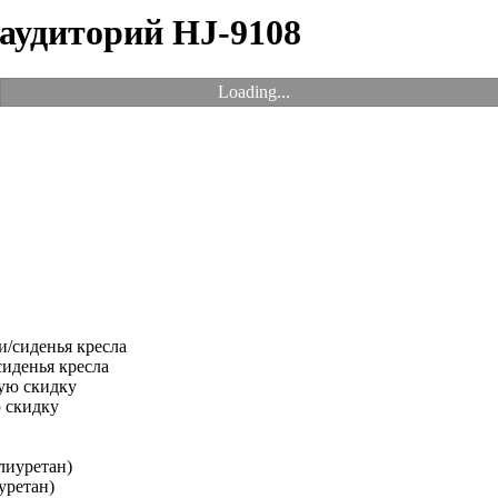
 аудиторий HJ-9108
Loading...
иденья кресла
 скидку
уретан)