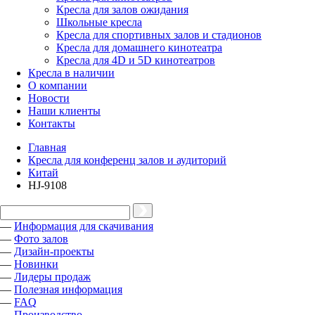
Кресла для залов ожидания
Школьные кресла
Кресла для спортивных залов и стадионов
Кресла для домашнего кинотеатра
Кресла для 4D и 5D кинотеатров
Кресла в наличии
О компании
Новости
Наши клиенты
Контакты
Главная
Кресла для конференц залов и аудиторий
Китай
HJ-9108
—
Информация для скачивания
—
Фото залов
—
Дизайн-проекты
—
Новинки
—
Лидеры продаж
—
Полезная информация
—
FAQ
—
Производство