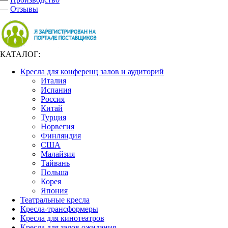
—
Отзывы
КАТАЛОГ:
Кресла для конференц залов и аудиторий
Италия
Испания
Россия
Китай
Турция
Норвегия
Финляндия
США
Малайзия
Тайвань
Польша
Корея
Япония
Театральные кресла
Кресла-трансформеры
Кресла для кинотеатров
Кресла для залов ожидания