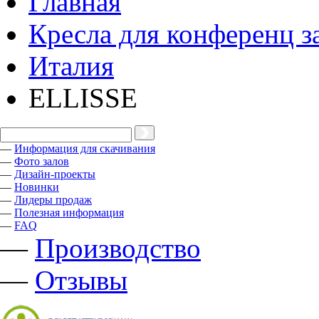
Главная
Кресла для конференц з
Италия
ELLISSE
—
Информация для скачивания
—
Фото залов
—
Дизайн-проекты
—
Новинки
—
Лидеры продаж
—
Полезная информация
—
FAQ
—
Производство
—
Отзывы