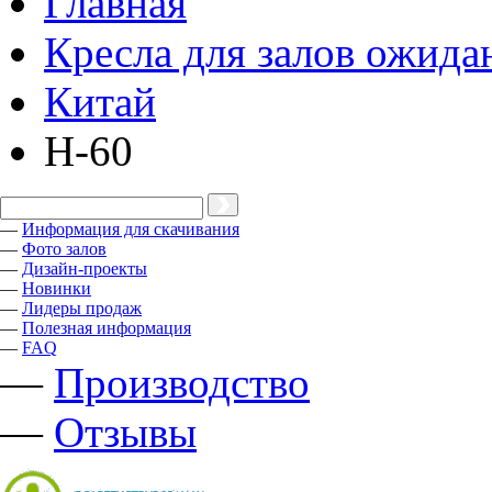
Главная
Кресла для залов ожида
Китай
H-60
—
Информация для скачивания
—
Фото залов
—
Дизайн-проекты
—
Новинки
—
Лидеры продаж
—
Полезная информация
—
FAQ
—
Производство
—
Отзывы