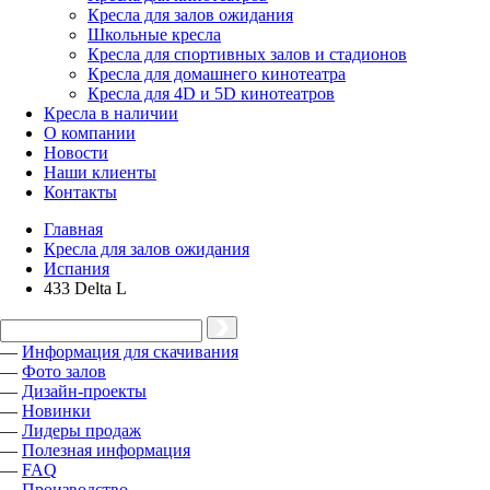
Кресла для залов ожидания
Школьные кресла
Кресла для спортивных залов и стадионов
Кресла для домашнего кинотеатра
Кресла для 4D и 5D кинотеатров
Кресла в наличии
О компании
Новости
Наши клиенты
Контакты
Главная
Кресла для залов ожидания
Испания
433 Delta L
—
Информация для скачивания
—
Фото залов
—
Дизайн-проекты
—
Новинки
—
Лидеры продаж
—
Полезная информация
—
FAQ
—
Производство