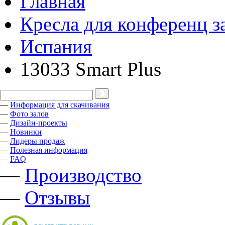
Главная
Кресла для конференц з
Испания
13033 Smart Plus
—
Информация для скачивания
—
Фото залов
—
Дизайн-проекты
—
Новинки
—
Лидеры продаж
—
Полезная информация
—
FAQ
—
Производство
—
Отзывы