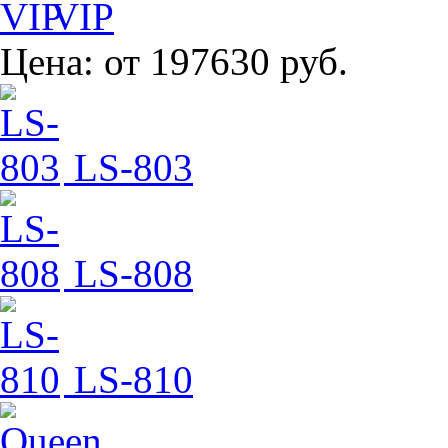
VIP
Цена:
от 197630 руб.
LS-803
LS-808
LS-810