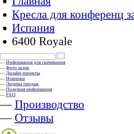
Главная
Кресла для конференц з
Испания
6400 Royale
—
Информация для скачивания
—
Фото залов
—
Дизайн-проекты
—
Новинки
—
Лидеры продаж
—
Полезная информация
—
FAQ
—
Производство
—
Отзывы