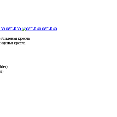
08F-R39
08F-R40
иденья кресла
r)