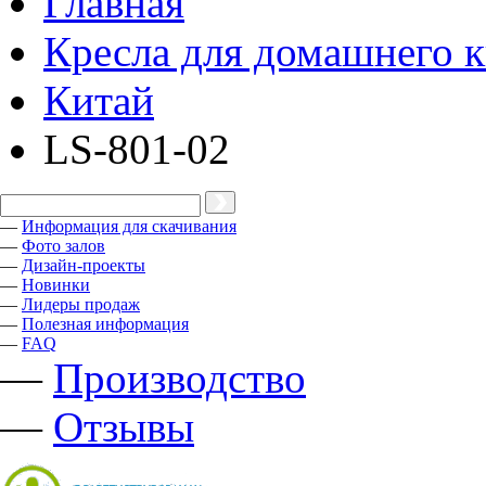
Главная
Кресла для домашнего к
Китай
LS-801-02
—
Информация для скачивания
—
Фото залов
—
Дизайн-проекты
—
Новинки
—
Лидеры продаж
—
Полезная информация
—
FAQ
—
Производство
—
Отзывы