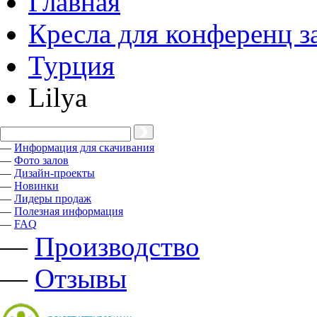
Главная
Кресла для конференц з
Турция
Lilya
—
Информация для скачивания
—
Фото залов
—
Дизайн-проекты
—
Новинки
—
Лидеры продаж
—
Полезная информация
—
FAQ
—
Производство
—
Отзывы