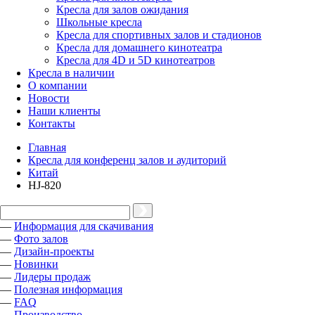
Кресла для залов ожидания
Школьные кресла
Кресла для спортивных залов и стадионов
Кресла для домашнего кинотеатра
Кресла для 4D и 5D кинотеатров
Кресла в наличии
О компании
Новости
Наши клиенты
Контакты
Главная
Кресла для конференц залов и аудиторий
Китай
HJ-820
—
Информация для скачивания
—
Фото залов
—
Дизайн-проекты
—
Новинки
—
Лидеры продаж
—
Полезная информация
—
FAQ
—
Производство