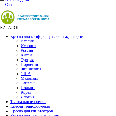
—
Отзывы
КАТАЛОГ:
Кресла для конференц залов и аудиторий
Италия
Испания
Россия
Китай
Турция
Норвегия
Финляндия
США
Малайзия
Тайвань
Польша
Корея
Япония
Театральные кресла
Кресла-трансформеры
Кресла для кинотеатров
Кресла для залов ожидания