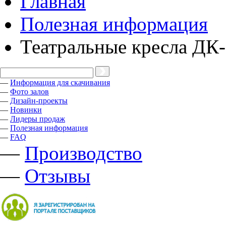
Главная
Полезная информация
Театральные кресла ДК
—
Информация для скачивания
—
Фото залов
—
Дизайн-проекты
—
Новинки
—
Лидеры продаж
—
Полезная информация
—
FAQ
—
Производство
—
Отзывы