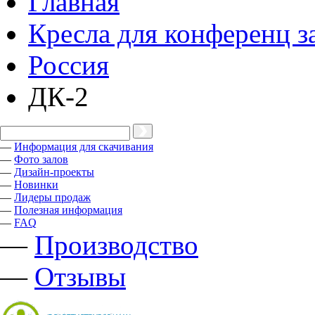
Главная
Кресла для конференц з
Россия
ДК-2
—
Информация для скачивания
—
Фото залов
—
Дизайн-проекты
—
Новинки
—
Лидеры продаж
—
Полезная информация
—
FAQ
—
Производство
—
Отзывы