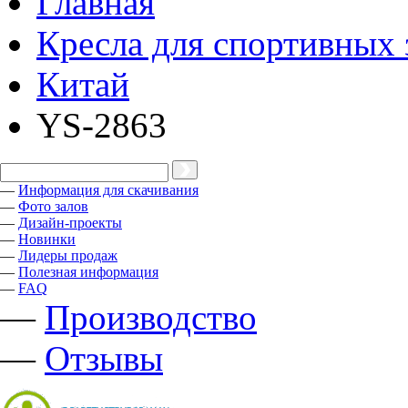
Главная
Кресла для спортивных 
Китай
YS-2863
—
Информация для скачивания
—
Фото залов
—
Дизайн-проекты
—
Новинки
—
Лидеры продаж
—
Полезная информация
—
FAQ
—
Производство
—
Отзывы