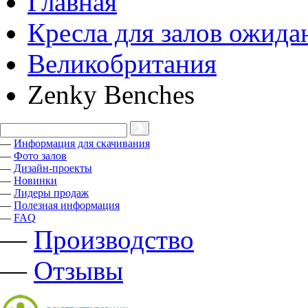
Главная
Кресла для залов ожида
Великобритания
Zenky Benches
—
Информация для скачивания
—
Фото залов
—
Дизайн-проекты
—
Новинки
—
Лидеры продаж
—
Полезная информация
—
FAQ
—
Производство
—
Отзывы