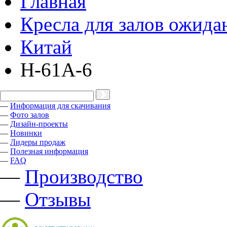
Главная
Кресла для залов ожида
Китай
H-61A-6
—
Информация для скачивания
—
Фото залов
—
Дизайн-проекты
—
Новинки
—
Лидеры продаж
—
Полезная информация
—
FAQ
—
Производство
—
Отзывы