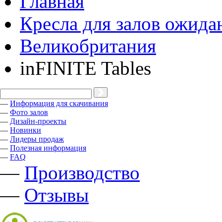
Главная
Кресла для залов ожида
Великобритания
inFINITE Tables
—
Информация для скачивания
—
Фото залов
—
Дизайн-проекты
—
Новинки
—
Лидеры продаж
—
Полезная информация
—
FAQ
—
Производство
—
Отзывы