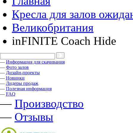
Главная
Кресла для залов ожида
Великобритания
inFINITE Coach Hide
—
Информация для скачивания
—
Фото залов
—
Дизайн-проекты
—
Новинки
—
Лидеры продаж
—
Полезная информация
—
FAQ
—
Производство
—
Отзывы