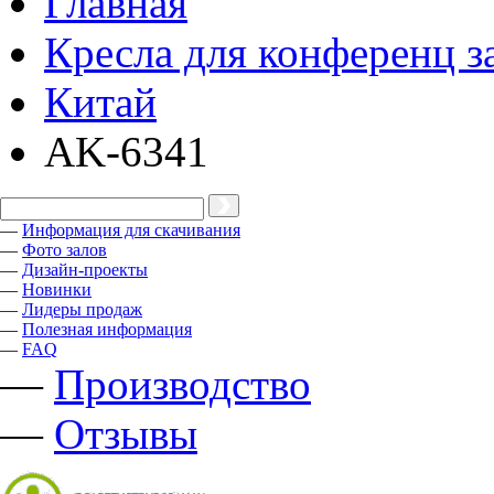
Главная
Кресла для конференц з
Китай
AK-6341
—
Информация для скачивания
—
Фото залов
—
Дизайн-проекты
—
Новинки
—
Лидеры продаж
—
Полезная информация
—
FAQ
—
Производство
—
Отзывы