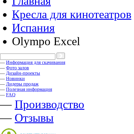
Главная
Кресла для кинотеатров
Испания
Olympo Excel
—
Информация для скачивания
—
Фото залов
—
Дизайн-проекты
—
Новинки
—
Лидеры продаж
—
Полезная информация
—
FAQ
—
Производство
—
Отзывы