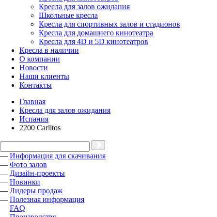
Кресла для залов ожидания
Школьные кресла
Кресла для спортивных залов и стадионов
Кресла для домашнего кинотеатра
Кресла для 4D и 5D кинотеатров
Кресла в наличии
О компании
Новости
Наши клиенты
Контакты
Главная
Кресла для залов ожидания
Испания
2200 Carlitos
—
Информация для скачивания
—
Фото залов
—
Дизайн-проекты
—
Новинки
—
Лидеры продаж
—
Полезная информация
—
FAQ
—
Производство