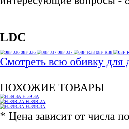
интересующие вопросы - 8
LDC
08F-J36
08F-J37
08F-R38
Смотреть всю обивку для 
ПОХОЖИЕ ТОВАРЫ
H-39-3A
H-39B-2A
H-39B-3A
* Цена зависит от числа п