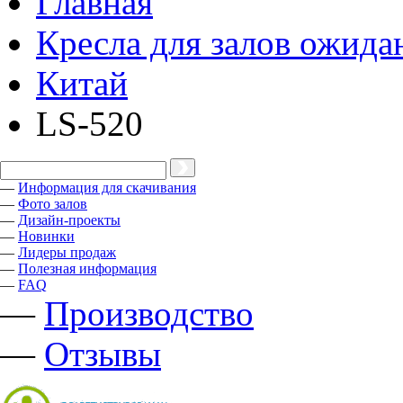
Главная
Кресла для залов ожида
Китай
LS-520
—
Информация для скачивания
—
Фото залов
—
Дизайн-проекты
—
Новинки
—
Лидеры продаж
—
Полезная информация
—
FAQ
—
Производство
—
Отзывы