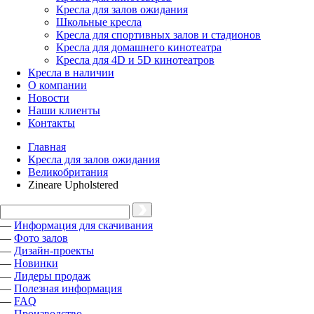
Кресла для залов ожидания
Школьные кресла
Кресла для спортивных залов и стадионов
Кресла для домашнего кинотеатра
Кресла для 4D и 5D кинотеатров
Кресла в наличии
О компании
Новости
Наши клиенты
Контакты
Главная
Кресла для залов ожидания
Великобритания
Zineare Upholstered
—
Информация для скачивания
—
Фото залов
—
Дизайн-проекты
—
Новинки
—
Лидеры продаж
—
Полезная информация
—
FAQ
—
Производство