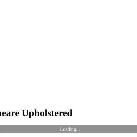
eare Upholstered
Loading...