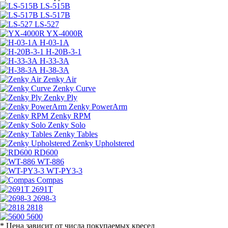
LS-515B
LS-517B
LS-527
YX-4000R
H-03-1A
H-20B-3-1
H-33-3A
H-38-3A
Zenky Air
Zenky Curve
Zenky Ply
Zenky PowerArm
Zenky RPM
Zenky Solo
Zenky Tables
Zenky Upholstered
RD600
WT-886
WT-PY3-3
Compas
2691T
2698-3
2818
5600
* Цена зависит от числа покупаемых кресел