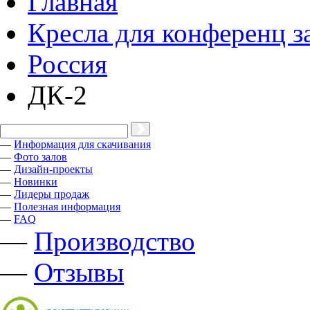
Главная
Кресла для конференц з
Россия
ДК-2
—
Информация для скачивания
—
Фото залов
—
Дизайн-проекты
—
Новинки
—
Лидеры продаж
—
Полезная информация
—
FAQ
—
Производство
—
Отзывы