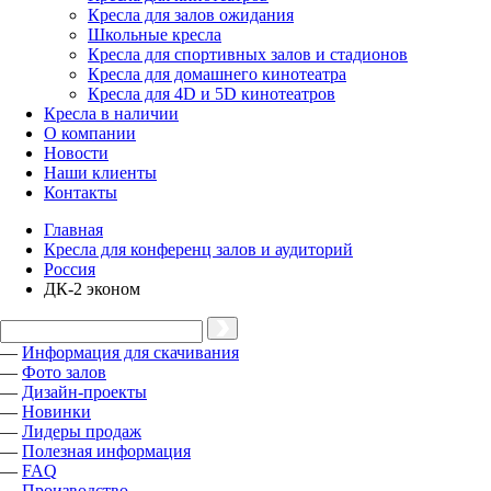
Кресла для залов ожидания
Школьные кресла
Кресла для спортивных залов и стадионов
Кресла для домашнего кинотеатра
Кресла для 4D и 5D кинотеатров
Кресла в наличии
О компании
Новости
Наши клиенты
Контакты
Главная
Кресла для конференц залов и аудиторий
Россия
ДК-2 эконом
—
Информация для скачивания
—
Фото залов
—
Дизайн-проекты
—
Новинки
—
Лидеры продаж
—
Полезная информация
—
FAQ
—
Производство