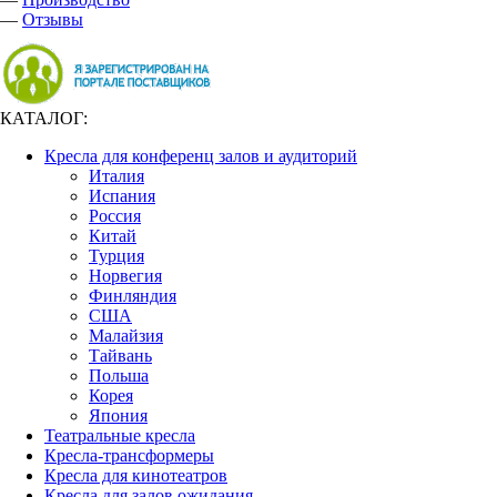
—
Отзывы
КАТАЛОГ:
Кресла для конференц залов и аудиторий
Италия
Испания
Россия
Китай
Турция
Норвегия
Финляндия
США
Малайзия
Тайвань
Польша
Корея
Япония
Театральные кресла
Кресла-трансформеры
Кресла для кинотеатров
Кресла для залов ожидания