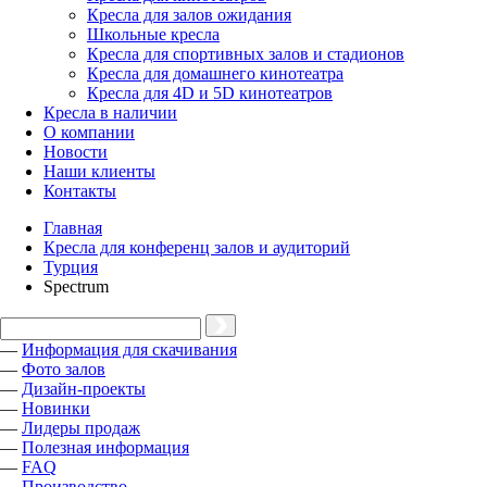
Кресла для залов ожидания
Школьные кресла
Кресла для спортивных залов и стадионов
Кресла для домашнего кинотеатра
Кресла для 4D и 5D кинотеатров
Кресла в наличии
О компании
Новости
Наши клиенты
Контакты
Главная
Кресла для конференц залов и аудиторий
Турция
Spectrum
—
Информация для скачивания
—
Фото залов
—
Дизайн-проекты
—
Новинки
—
Лидеры продаж
—
Полезная информация
—
FAQ
—
Производство