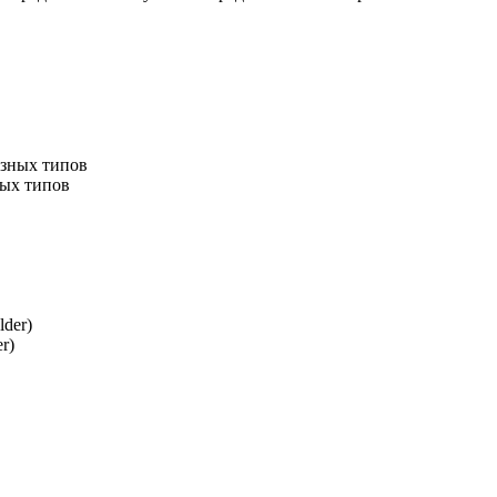
ных типов
r)