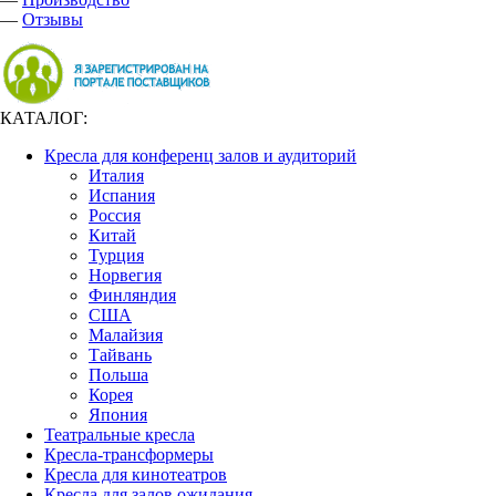
—
Отзывы
КАТАЛОГ:
Кресла для конференц залов и аудиторий
Италия
Испания
Россия
Китай
Турция
Норвегия
Финляндия
США
Малайзия
Тайвань
Польша
Корея
Япония
Театральные кресла
Кресла-трансформеры
Кресла для кинотеатров
Кресла для залов ожидания