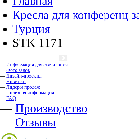
Главная
Кресла для конференц з
Турция
STK 1171
—
Информация для скачивания
—
Фото залов
—
Дизайн-проекты
—
Новинки
—
Лидеры продаж
—
Полезная информация
—
FAQ
—
Производство
—
Отзывы