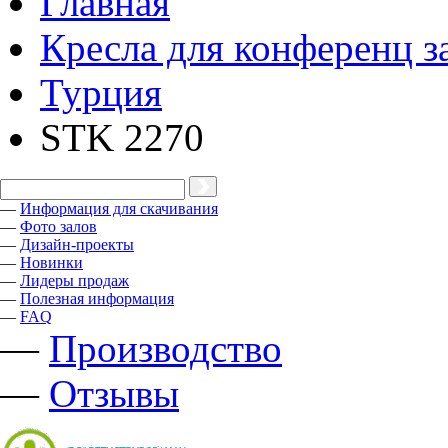
Главная
Кресла для конференц з
Турция
STK 2270
—
Информация для скачивания
—
Фото залов
—
Дизайн-проекты
—
Новинки
—
Лидеры продаж
—
Полезная информация
—
FAQ
—
Производство
—
Отзывы