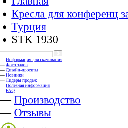
Главная
Кресла для конференц з
Турция
STK 1930
—
Информация для скачивания
—
Фото залов
—
Дизайн-проекты
—
Новинки
—
Лидеры продаж
—
Полезная информация
—
FAQ
—
Производство
—
Отзывы